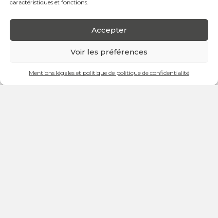
caractéristiques et fonctions.
Accepter
Voir les préférences
⚽ Rencontrez les joueurs du Servette FC à Small City
Mentions légales et politique de politique de confidentialité
!
Fans du Servette Football Club, préparez-vous à vivre un
moment inoubliable ! Small City vous invite à une
séance
de dédicaces exceptionnelle
avec les joueurs
du
Servette FC
. C’est l’occasion parfaite pour rencontrer
vos idoles, obtenir des autographes et partager votre
passion pour le football !
Qui seront les joueurs présents ?
Gardez la surprise ! Mais une chose est sûre : l’ambiance
sera électrique, et les souvenirs gravés à jamais !
Date :
Mercredi 4 décembre 2024