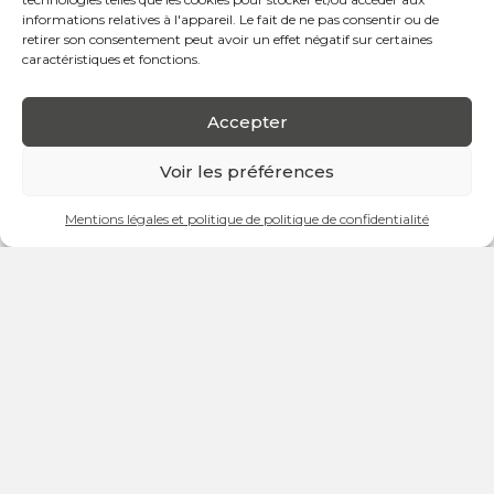
informations relatives à l'appareil. Le fait de ne pas consentir ou de
retirer son consentement peut avoir un effet négatif sur certaines
caractéristiques et fonctions.
Accepter
Venez vivre un moment convivial et nostalgique en
Voir les préférences
famille à Small City !
Date :
Samedi 23 novembre
Mentions légales et politique de politique de confidentialité
Horaires :
De 13h à 18h
Lieu :
1er étage, Galerie 1 – Chemin Louis-Hubert
Partagez un moment convivial et intergénérationnel en
famille en redécouvrant les jeux traditionnels d’autrefois.
Au programme :
Jeux en bois traditionnels
(Re)découvrez une sélection de 10 jeux d’époque qui
raviront petits et grands :