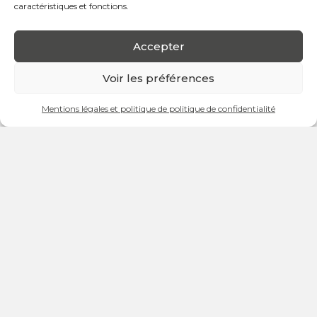
caractéristiques et fonctions.
Burocash – Une histoire de famille et de mobilier de
Accepter
bureau
Voir les préférences
Fondée en 1999 par Pierre-Alain Gavillet, Burocash est une
entreprise familiale spécialisée dans le mobilier de bureau
neuf et d’occasion. Reprise en 2013 par ses filles, Anne-
Mentions légales et politique de politique de confidentialité
Laure et Céline, l’entreprise continue d’évoluer tout en
gardant ses valeurs d’origine : un service client
authentique et personnalisé.
Nous avons rencontré l’équipe pour discuter de leur
parcours et de leur vision.
Que pouvez-vous nous dire sur l’évolution des
besoins en mobilier de bureau chez les entreprises ?
Le marché a beaucoup changé. Dans les années 70 à 90,
les entreprises investissaient dans des matériaux nobles
pour du mobilier « à vie ». Aujourd’hui, avec l’essor du